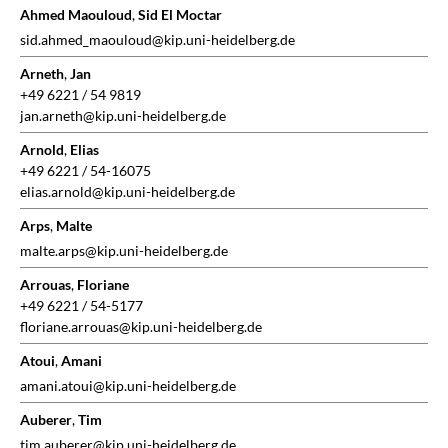
Ahmed Maouloud
,
Sid El Moctar
sid.ahmed_maouloud@kip.uni-heidelberg.de
Arneth
,
Jan
+49 6221 / 54 9819
jan.arneth@kip.uni-heidelberg.de
Arnold
,
Elias
+49 6221 / 54-16075
elias.arnold@kip.uni-heidelberg.de
Arps
,
Malte
malte.arps@kip.uni-heidelberg.de
Arrouas
,
Floriane
+49 6221 / 54-5177
floriane.arrouas@kip.uni-heidelberg.de
Atoui
,
Amani
amani.atoui@kip.uni-heidelberg.de
Auberer
,
Tim
tim.auberer@kip.uni-heidelberg.de