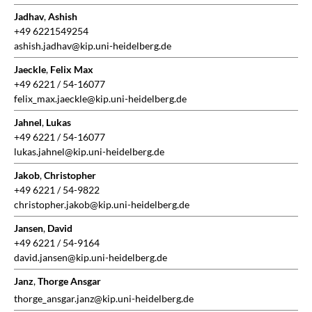
Jadhav
,
Ashish
+49 6221549254
ashish.jadhav@kip.uni-heidelberg.de
Jaeckle
,
Felix Max
+49 6221 / 54-16077
felix_max.jaeckle@kip.uni-heidelberg.de
Jahnel
,
Lukas
+49 6221 / 54-16077
lukas.jahnel@kip.uni-heidelberg.de
Jakob
,
Christopher
+49 6221 / 54-9822
christopher.jakob@kip.uni-heidelberg.de
Jansen
,
David
+49 6221 / 54-9164
david.jansen@kip.uni-heidelberg.de
Janz
,
Thorge Ansgar
thorge_ansgar.janz@kip.uni-heidelberg.de