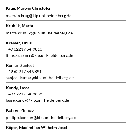
Krug
,
Marwin Christofer
marwin.krug@kip.uni-heidelberg.de
Kruhlik
,
Marta
marta.kruhlik@kip.uni-heidelberg.de
Krämer
,
Linus
+49 6221 / 54-9813
linus.kraemer@kip.uni-heidelberg.de
Kumar
,
Sanjeet
+49 6221 / 54 9891
sanjeet.kumar@kip.uni-heidelberg.de
Kundy
,
Lasse
+49 6221 / 54-9838
lasse.kundy@kip.uni-heidelberg.de
Köhler
,
Philipp
philipp.koehler@kip.uni-heidelberg.de
Köper
,
Maximilian Wilhelm Josef