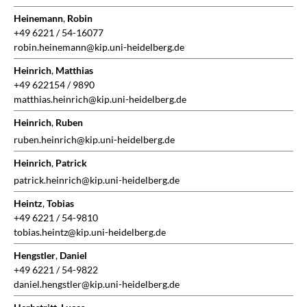
Heinemann
,
Robin
+49 6221 / 54-16077
robin.heinemann@kip.uni-heidelberg.de
Heinrich
,
Matthias
+49 622154 / 9890
matthias.heinrich@kip.uni-heidelberg.de
Heinrich
,
Ruben
ruben.heinrich@kip.uni-heidelberg.de
Heinrich
,
Patrick
patrick.heinrich@kip.uni-heidelberg.de
Heintz
,
Tobias
+49 6221 / 54-9810
tobias.heintz@kip.uni-heidelberg.de
Hengstler
,
Daniel
+49 6221 / 54-9822
daniel.hengstler@kip.uni-heidelberg.de