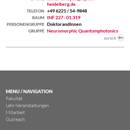
heidelberg.de
+49 6221 / 54-9848
TELEFON
INF 227 : 01.319
RAUM
DoktorandInnen
PERSONENGRUPPE
Neuromorphic Quantumphotonics
GRUPPE
zurück
MENU / NAVIGATION
Fakultät
Lehr-Veranstaltungen
Mitarbeit
Outreach