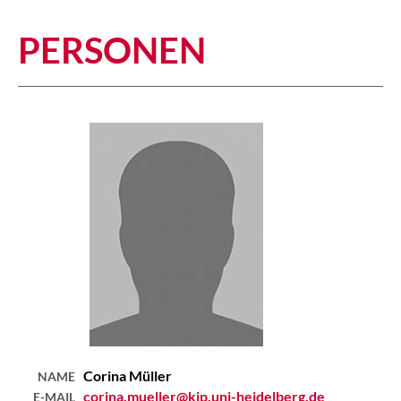
PERSONEN
Corina
Müller
NAME
corina.mueller@kip.uni-heidelberg.de
E-MAIL