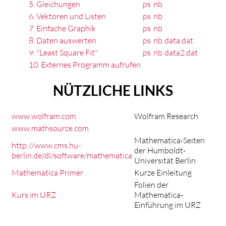
5. Gleichungen
ps
nb
6. Vektoren und Listen
ps
nb
7. Einfache Graphik
ps
nb
8. Daten auswerten
ps
nb
data.dat
9. "Least Square Fit"
ps
nb
data2.dat
10. Externes Programm aufrufen
NÜTZLICHE LINKS
www.wolfram.com
Wolfram Research
www.mathsource.com
Mathematica-Seiten
http://www.cms.hu-
der Humboldt-
berlin.de/dl/software/mathematica
Universität Berlin
Mathematica Primer
Kurze Einleitung
Folien der
Kurs im URZ
Mathematica-
Einführung im URZ