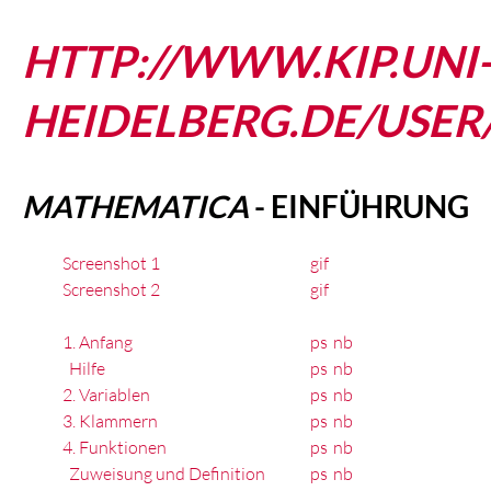
HTTP://WWW.KIP.UNI
HEIDELBERG.DE/USER
MATHEMATICA
- EINFÜHRUNG
Screenshot 1
gif
Screenshot 2
gif
1. Anfang
ps
nb
Hilfe
ps
nb
2. Variablen
ps
nb
3. Klammern
ps
nb
4. Funktionen
ps
nb
Zuweisung und Definition
ps
nb