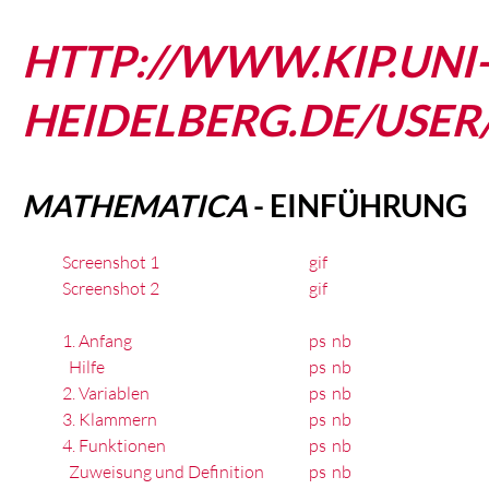
HTTP://WWW.KIP.UNI
HEIDELBERG.DE/USER
MATHEMATICA
- EINFÜHRUNG
Screenshot 1
gif
Screenshot 2
gif
1. Anfang
ps
nb
Hilfe
ps
nb
2. Variablen
ps
nb
3. Klammern
ps
nb
4. Funktionen
ps
nb
Zuweisung und Definition
ps
nb