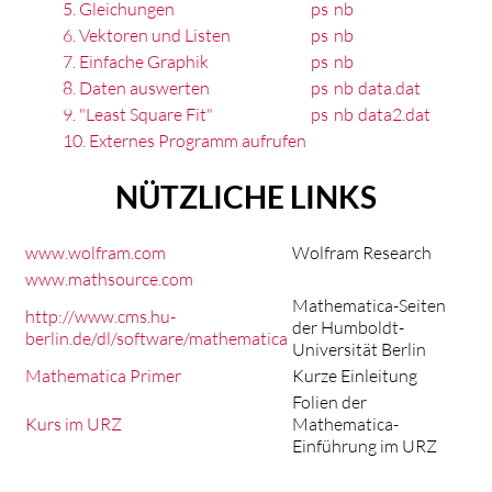
5. Gleichungen
ps
nb
6. Vektoren und Listen
ps
nb
7. Einfache Graphik
ps
nb
8. Daten auswerten
ps
nb
data.dat
9. "Least Square Fit"
ps
nb
data2.dat
10. Externes Programm aufrufen
NÜTZLICHE LINKS
www.wolfram.com
Wolfram Research
www.mathsource.com
Mathematica-Seiten
http://www.cms.hu-
der Humboldt-
berlin.de/dl/software/mathematica
Universität Berlin
Mathematica Primer
Kurze Einleitung
Folien der
Kurs im URZ
Mathematica-
Einführung im URZ