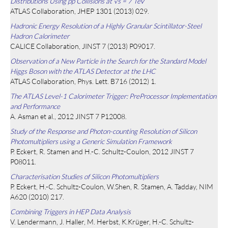
Distributions Using pp Collisions at √s = 7 TeV
ATLAS Collaboration, JHEP 1301 (2013) 029.
Hadronic Energy Resolution of a Highly Granular Scintillator-Steel
Hadron Calorimeter
CALICE Collaboration, JINST 7 (2013) P09017.
Observation of a New Particle in the Search for the Standard Model
Higgs Boson with the ATLAS Detector at the LHC
ATLAS Collaboration, Phys. Lett. B716 (2012) 1.
The ATLAS Level-1 Calorimeter Trigger: PreProcessor Implementation
and Performance
A. Asman et al., 2012 JINST 7 P12008.
Study of the Response and Photon-counting Resolution of Silicon
Photomultipliers using a Generic Simulation Framework
P. Eckert, R. Stamen and H.-C. Schultz-Coulon, 2012 JINST 7
P08011.
Characterisation Studies of Silicon Photomultipliers
P. Eckert, H.-C. Schultz-Coulon, W.Shen, R. Stamen, A. Tadday, NIM
A620 (2010) 217.
Combining Triggers in HEP Data Analysis
V. Lendermann, J. Haller, M. Herbst, K.Krüger, H.-C. Schultz-