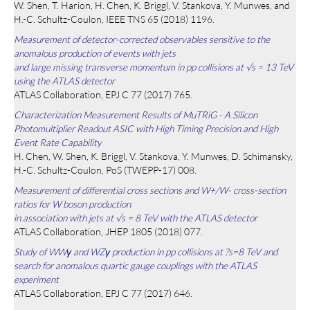
W. Shen, T. Harion, H. Chen, K. Briggl, V. Stankova, Y. Munwes, and
H.-C. Schultz-Coulon, IEEE TNS 65 (2018) 1196.
Measurement of detector-corrected observables sensitive to the
anomalous production of events with jets
and large missing transverse momentum in pp collisions at √s = 13 TeV
using the ATLAS detector
ATLAS Collaboration, EPJ C 77 (2017) 765.
Characterization Measurement Results of MuTRiG - A Silicon
Photomultiplier Readout ASIC with High Timing Precision and High
Event Rate Capability
H. Chen, W. Shen, K. Briggl, V. Stankova, Y. Munwes, D. Schimansky,
H.-C. Schultz-Coulon, PoS (TWEPP-17) 008.
Measurement of differential cross sections and W+/W- cross-section
ratios for W boson production
in association with jets at √s = 8 TeV with the ATLAS detector
ATLAS Collaboration, JHEP 1805 (2018) 077.
Study of WWγ and WZγ production in pp collisions at ?s=8 TeV and
search for anomalous quartic gauge couplings with the ATLAS
experiment
ATLAS Collaboration, EPJ C 77 (2017) 646.