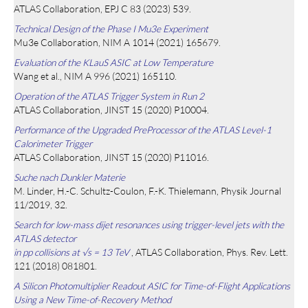
ATLAS Collaboration, EPJ C 83 (2023) 539.
Technical Design of the Phase I Mu3e Experiment
Mu3e Collaboration, NIM A 1014 (2021) 165679.
Evaluation of the KLauS ASIC at Low Temperature
Wang et al., NIM A 996 (2021) 165110.
Operation of the ATLAS Trigger System in Run 2
ATLAS Collaboration, JINST 15 (2020) P10004.
Performance of the Upgraded PreProcessor of the ATLAS Level-1
Calorimeter Trigger
ATLAS Collaboration, JINST 15 (2020) P11016.
Suche nach Dunkler Materie
M. Linder, H.-C. Schultz-Coulon, F.-K. Thielemann, Physik Journal
11/2019, 32.
Search for low-mass dijet resonances using trigger-level jets with the
ATLAS detector
in pp collisions at √s = 13 TeV
, ATLAS Collaboration, Phys. Rev. Lett.
121 (2018) 081801.
A Silicon Photomultiplier Readout ASIC for Time-of-Flight Applications
Using a New Time-of-Recovery Method