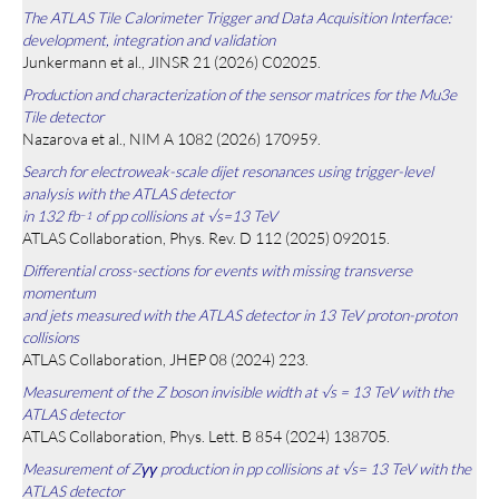
The ATLAS Tile Calorimeter Trigger and Data Acquisition Interface:
development, integration and validation
Junkermann et al., JINSR 21 (2026) C02025.
Production and characterization of the sensor matrices for the Mu3e
Tile detector
Nazarova et al., NIM A 1082 (2026) 170959.
Search for electroweak-scale dijet resonances using trigger-level
analysis with the ATLAS detector
in 132 fb
of pp collisions at √s=13 TeV
−1
ATLAS Collaboration, Phys. Rev. D 112 (2025) 092015.
Differential cross-sections for events with missing transverse
momentum
and jets measured with the ATLAS detector in 13 TeV proton-proton
collisions
ATLAS Collaboration, JHEP 08 (2024) 223.
Measurement of the Z boson invisible width at √s = 13 TeV with the
ATLAS detector
ATLAS Collaboration, Phys. Lett. B 854 (2024) 138705.
Measurement of Zγγ production in pp collisions at √s= 13 TeV with the
ATLAS detector