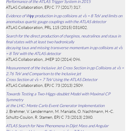
Performance of the ATLAS Trigger System in 2015
ATLAS Collaboration, EPJ C 77 (2017) 317.
Evidence of Wγγ production in pp collisions at √s = 8 TeV and limits on
anomalous quartic gauge couplings with the ATLAS detector
ATLAS Collaboration, PRL 115 (2015) 031802.
Search for the direct production of charginos, neutralinos and staus in
final states with at least two hadronically
decaying taus and missing transverse momentum in pp collisions at √s
= 8 TeV with the ATLAS detector
ATLAS Collaboration, JHEP 10 (2014) 096.
Measurement of the Inclusive Jet Cross Section in pp Collisions at √s =
2.76 TeV and Comparison to the Inclusive jet
Cross Section at √s = 7 TeV Using the ATLAS Detector
ATLAS Collaboration, EPJ C 73 (2013) 2509.
Towards Testing a Two-Higgs-doublet Model with Maximal CP
Symmetry
at the LHC: Monte Carlo Event Generator Implementation
J. Brehmer, V. Lendermann, M. Maniatis, O. Nachtmann, H.-C.
Schultz-Coulon, R. Stamen, EPJ C 73 (2013) 2380.
ATLAS Search for New Phenomena in Dijet Mass and Angular