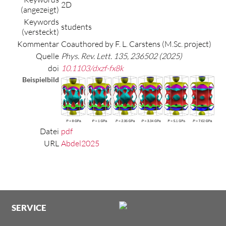
2D
(angezeigt)
Keywords
students
(versteckt)
Kommentar
Coauthored by F. L. Carstens (M.Sc. project)
Quelle
Phys. Rev. Lett. 135, 236502 (2025)
doi
10.1103/dxzf-fx8k
Beispielbild
Datei
pdf
URL
Abdel2025
SERVICE