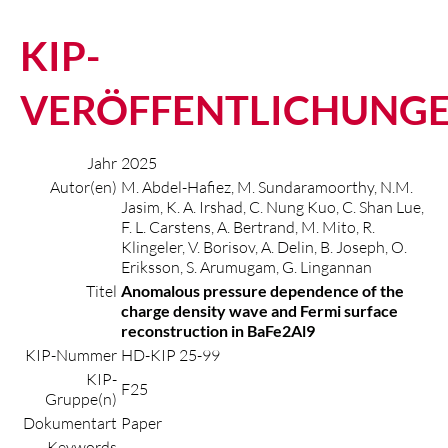
KIP-
VERÖFFENTLICHUNG
Jahr
2025
Autor(en)
M. Abdel-Hafiez, M. Sundaramoorthy, N.M.
Jasim, K. A. Irshad, C. Nung Kuo, C. Shan Lue,
F. L. Carstens, A. Bertrand, M. Mito, R.
Klingeler, V. Borisov, A. Delin, B. Joseph, O.
Eriksson, S. Arumugam, G. Lingannan
Titel
Anomalous pressure dependence of the
charge density wave and Fermi surface
reconstruction in BaFe2Al9
KIP-Nummer
HD-KIP 25-99
KIP-
F25
Gruppe(n)
Dokumentart
Paper
Keywords