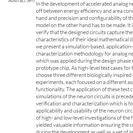
Abstract (en)
In the development of accelerated analog ne
off between energy efficiency and area co
hand and precision and configurability of 
model on the other hand has to be made. It i
verify that the designed circuits capture th
characteristics of their ideal mathematical d
we present a simulation-based, application
characterization methodology for analog n
which was applied during the design phas
prototype chip. As high-level test cases for
choose three different biologically inspired
experiments, each focused on a different a
functionality. The application of these test c
simulations of the neuron circuits is preced
verification and characterization which is f
applicability and usability of the neuron ci
of high- and low-level investigations of the f
yielded valuable information ensuring the 
during the development as well as a set of