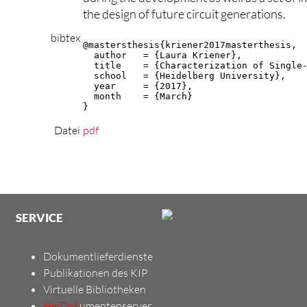
the design of future circuit generations.
bibtex
@mastersthesis{kriener2017masterthesis,

  author   = {Laura Kriener},

  title    = {Characterization of Single-
  school   = {Heidelberg University},

  year     = {2017},

  month    = {March}

}
Datei
pdf
SERVICE
Dokumentlieferdienste
Publikationen des KIP
Virtuelle Bibliotheken
HeiDok
umentenserver