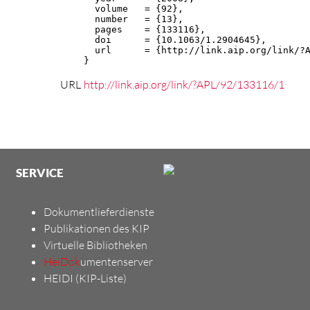
  volume   = {92},

  number   = {13},

  pages    = {133116},

  doi      = {10.1063/1.2904645},

  url      = {http://link.aip.org/link/?A
}
URL
http://link.aip.org/link/?APL/92/133116/1
SERVICE
Dokumentlieferdienste
Publikationen des KIP
Virtuelle Bibliotheken
HeiDok
umentenserver
HEIDI (KIP-Liste)