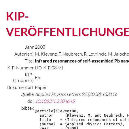
KIP-
VERÖFFENTLICHUNG
Jahr
2008
Autor(en)
M. Klevenz, F. Neubrech, R. Lovrincic, M. Jalocho
Titel
Infrared resonances of self-assembled Pb na
KIP-Nummer
HD-KIP 08-91
KIP-
F6
Gruppe(n)
Dokumentart
Paper
Quelle
Applied Physics Letters 92 (2008) 133116
doi
10.1063/1.2904645
bibtex
@article{Klevenz08,

  author   = {Klevenz, M. and Neubrech, F
  title    = {Infrared resonances of self
  journal  = {Applied Physics Letters},

  year     = {2008},
